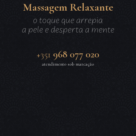
Lingam · Yoni
Quatro Mãos
Nuru Deluxe
Bondassage
Relaxante
Tântrica
Sensual
Casal
Massagem Relaxante
o toque que arrepia
a pele e desperta a mente
clique para ler mais
clique para ler mais
clique para ler mais
clique para ler mais
clique para ler mais
clique para ler mais
clique para ler mais
clique para ler mais
968 077 020
+351
atendimento sob marcação